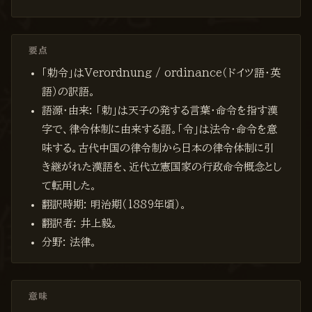
要点
「勅令」はVerordnung / ordinance（ドイツ語・英
語）の訳語。
語源・由来: 「勅」は天子の発する言葉・命令を指す漢
字で、律令体制に由来する語。「令」は法令・命令を意
味する。古代中国の律令制から日本の律令体制に引
き継がれた漢語を、近代立憲国家の行政命令概念とし
て転用した。
翻訳時期: 明治期（1889年頃）。
翻訳者: 井上毅。
分野: 法律。
意味