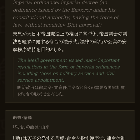
imperial ordinance; imperial decree (an
ordinance issued by the Emperor under his
constitutional authority, having the force of
law, without requiring Diet approval)
天皇が大日本帝国憲法上の権限に基づき、帝国議会の議
決を経ずに発する命令の法形式。法律の執行や公共の安
寧秩序維持を目的とした。
The Meiji government issued many important
regulations in the form of imperial ordinances,
including those on military service and civil
service appointment.
明治政府は徴兵令・文官任用令など多くの重要な国家制度
を勅令の形式で公布した。
由来・語源
「
勅令
」の語源・由来
「勅」は天子の発する言葉・命令を指す漢字で、律令体制