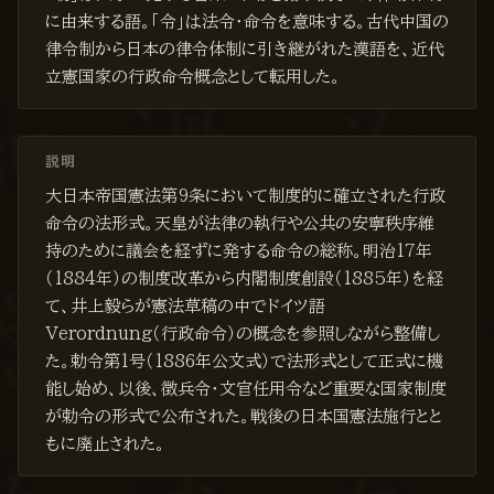
に由来する語。「令」は法令・命令を意味する。古代中国の
律令制から日本の律令体制に引き継がれた漢語を、近代
立憲国家の行政命令概念として転用した。
説明
大日本帝国憲法第9条において制度的に確立された行政
命令の法形式。天皇が法律の執行や公共の安寧秩序維
持のために議会を経ずに発する命令の総称。明治17年
（1884年）の制度改革から内閣制度創設（1885年）を経
て、井上毅らが憲法草稿の中でドイツ語
Verordnung（行政命令）の概念を参照しながら整備し
た。勅令第1号（1886年公文式）で法形式として正式に機
能し始め、以後、徴兵令・文官任用令など重要な国家制度
が勅令の形式で公布された。戦後の日本国憲法施行とと
もに廃止された。