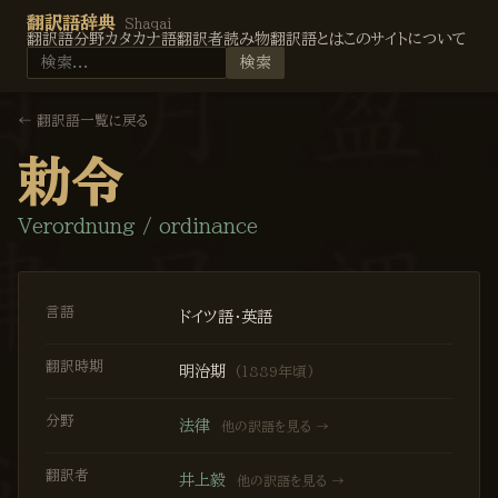
翻訳語辞典
Shaqai
翻訳語
分野
カタカナ語
翻訳者
読み物
翻訳語とは
このサイトについて
検索
←
翻訳語一覧に戻る
勅令
Verordnung / ordinance
言語
ドイツ語・英語
翻訳時期
明治期
(
1889
年頃)
分野
法律
他の訳語を見る →
翻訳者
井上毅
他の訳語を見る →