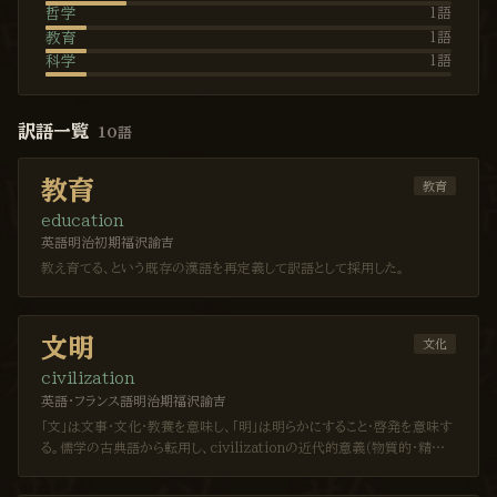
哲学
1
語
教育
1
語
科学
1
語
訳語一覧
10
語
教育
教育
education
英語
明治初期
福沢諭吉
教え育てる、という既存の漢語を再定義して訳語として採用した。
文明
文化
civilization
英語・フランス語
明治期
福沢諭吉
「文」は文事・文化・教養を意味し、「明」は明らかにすること・啓発を意味す
る。儒学の古典語から転用し、civilizationの近代的意義（物質的・精神
的発展）を付与した。