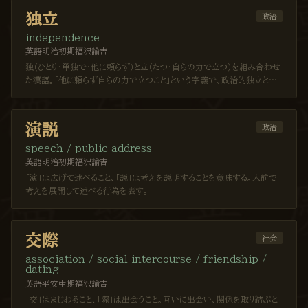
独立
政治
independence
英語
明治初期
福沢諭吉
独（ひとり・単独で・他に頼らず）と立（たつ・自らの力で立つ）を組み合わせ
た漢語。「他に頼らず自らの力で立つこと」という字義で、政治的独立と個
人の自律の双方を表す。
演説
政治
speech / public address
英語
明治初期
福沢諭吉
「演」は広げて述べること、「説」は考えを説明することを意味する。人前で
考えを展開して述べる行為を表す。
交際
社会
association / social intercourse / friendship /
dating
英語
平安中期
福沢諭吉
「交」はまじわること、「際」は出会うこと。互いに出会い、関係を取り結ぶと