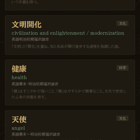
いう字義を持つ。
文明開化
文化
civilization and enlightenment / modernization
英語
明治初期
福沢諭吉
「文明」と「開化」を重ね、知と生活が開け進歩する過程を強調した語。
健康
科学
health
英語
幕末・明治初期
福沢諭吉
「健」はすこやかで強いこと、「康」はやすらかで無事なこと。丈夫で安定し
た心身の状態を表す。
天使
文化
angel
英語
幕末〜明治初期
福沢諭吉