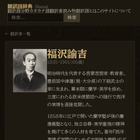
翻訳語辞典
Shaqai
翻訳語
分野
カタカナ語
翻訳者
読み物
翻訳語とは
このサイトについて
検索
← 翻訳者一覧
福沢諭吉
1835
–
1901
（
66
歳）
明治時代を代表する啓蒙思想家・教育者。
豊前国中津藩（現・大分県）の下級武士の
家に生まれ、幕末期に蘭学・英学を修め、
三度にわたる欧米使節団への随行で西洋
の実情を直接見聞した。
1858年に江戸で開いた蘭学塾が後の慶
應義塾となり、独立自尊・実学重視の精神
を掲げて多くの人材を育てた。著作『西洋
事情』『学問のすゝめ』『文明論之概略』など