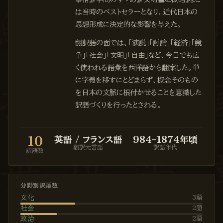
は当時のベストセラーとなり、近代日本の
思想形成に決定的な影響を与えた。
翻訳語の面では、「演説」「討論」「経済」「競
争」「社会」「文明」「自由」など、今日でも広
く使われる語彙を西洋語から翻案した。単
に字義を移すにとどまらず、概念そのもの
を日本の文脈に根付かせることを意識した
訳語づくりを行ったとされる。
10
英語 / フランス語
984–1874年頃
翻訳元言語
訳語年代
訳語数
分野別訳語数
文化
3
語
社会
2
語
政治
2
語